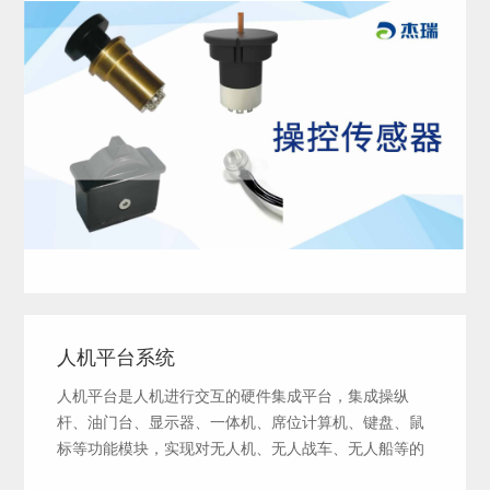
人机平台系统
人机平台是人机进行交互的硬件集成平台，集成操纵
杆、油门台、显示器、一体机、席位计算机、键盘、鼠
标等功能模块，实现对无人机、无人战车、无人船等的
控制和信息处理交互。具有模块化程度高、可扩展性