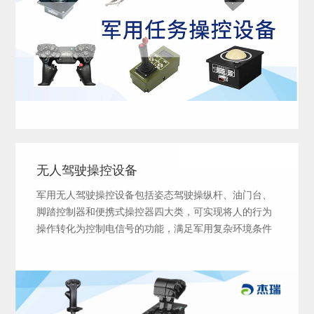
无人驾驶操控设备
军用无人驾驶操控设备包括姿态驾驶操纵杆、油门台、
脚踏控制器和便携式操控器四大类，可实现将人的行为
操作转化为控制电信号的功能，满足军用复杂环境条件
下的无人装备人机交互操控需求，具备高集成度，多接
口输出，...