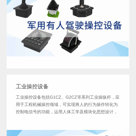
工业操控设备
工业操控设备包括G1CZ、G2CZ等系列工业操纵杆，应
用于工程机械操控领域，可实现将人的行为操作转化为
控制电信号的功能，运用人体工学及模块化思想设计，
将各种操控功能集中在手部完成，通过拇指操控或手腕
操...