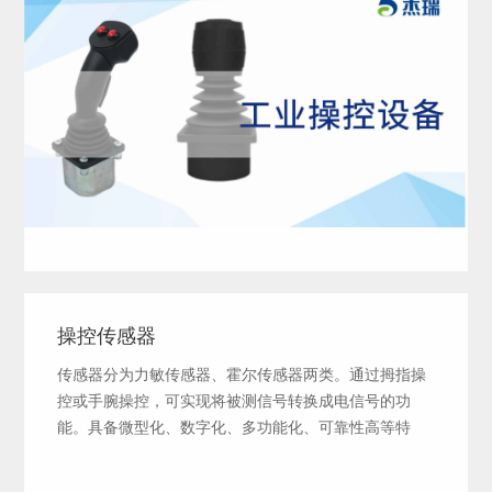
操控传感器
传感器分为力敏传感器、霍尔传感器两类。通过拇指操
控或手腕操控，可实现将被测信号转换成电信号的功
能。具备微型化、数字化、多功能化、可靠性高等特
点，可应用于军用及工业操控设备中，实现飞行姿态控
制、武器控制...