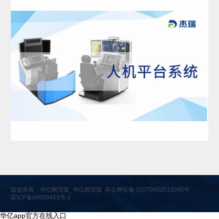
强、人机功效...
版权所有 华亿网页版_华亿网页版 苏公网安备 32070602010040号
苏ICP备09099453号-1
华亿app官方在线入口