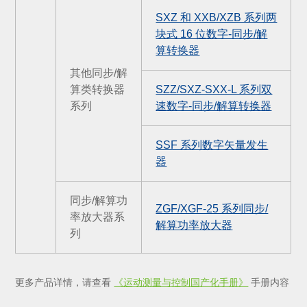
SXZ 和 XXB/XZB 系列两
块式 16 位数字-同步/解
算转换器
其他同步/解
算类转换器
SZZ/SXZ-SXX-L 系列双
系列
速数字-同步/解算转换器
SSF 系列数字矢量发生
器
同步/解算功
ZGF/XGF-25 系列同步/
率放大器系
解算功率放大器
列
更多产品详情，请查看
《运动测量与控制国产化手册》
手册内容