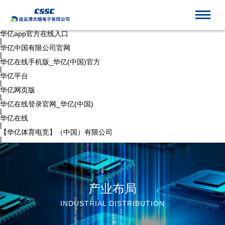
华亿app官方在线入口
|
华亿中国有限公司官网
|
华亿在线手机版_华亿(中国)官方
|
华亿平台
|
华亿网页版
|
华亿在线登录官网_华亿(中国)
|
华亿在线
|
【华亿体育电竞】（中国）有限公司
|
产业布局
INDUSTRIAL DISTRIBUTION