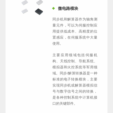
微电路模块
同步机和解算器作为轴角测
量元件，可以为伺服控制应
用提供低成本、高精度的位
置感应，在伺服系统中大量
使用。
主要应用领域包括伺服机
构、天线控制、导航系统、
模拟器和火控系统等军用领
域。同步/解算转换器是一种
标准的电子转换模块，主要
实现同步机或解算器模拟信
号与数字信号之间的转换，
是各种控制系统中计算机接
口的关键部件。