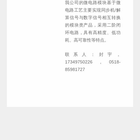
我公司的微电路模块基于微
电路工艺主要实现同步机/解
算信号与数字信号相互转换
的模块类产品，采用二阶闭
环电路，具有高精度、低功
耗、高可靠性等特点。
联系人：封宇，
17349750226，0518-
85981727