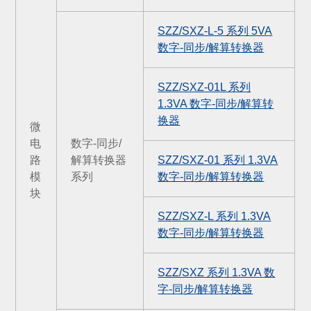
SZZ/SXZ-L-5 系列 5VA
数字-同步/解算转换器
SZZ/SXZ-01L 系列
1.3VA 数字-同步/解算转
换器
微
电
数字-同步/
路
解算转换器
SZZ/SXZ-01 系列 1.3VA
模
系列
数字-同步/解算转换器
块
SZZ/SXZ-L 系列 1.3VA
数字-同步/解算转换器
SZZ/SXZ 系列 1.3VA 数
字-同步/解算转换器