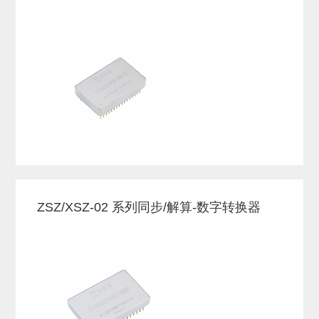
ZSZ/XSZ-02 系列同步/解算-数字转换器