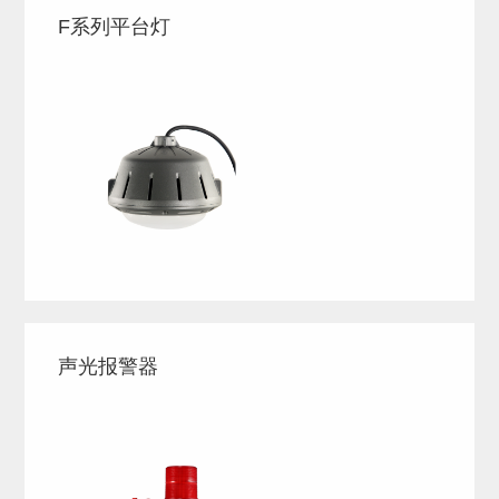
F系列平台灯
声光报警器