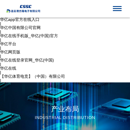
华亿app官方在线入口
|
华亿中国有限公司官网
|
华亿在线手机版_华亿(中国)官方
|
华亿平台
|
华亿网页版
|
华亿在线登录官网_华亿(中国)
|
华亿在线
|
【华亿体育电竞】（中国）有限公司
|
产业布局
INDUSTRIAL DISTRIBUTION