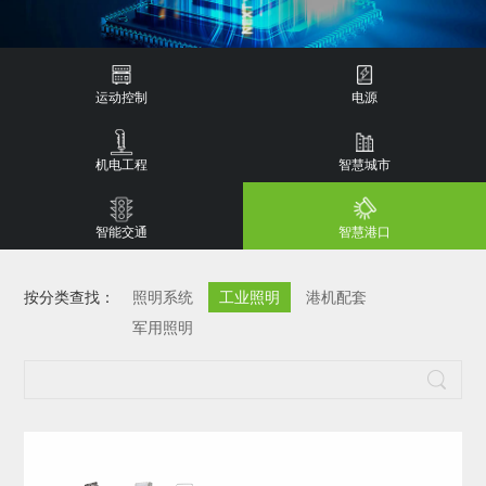
运动控制
电源
机电工程
智慧城市
智能交通
智慧港口
按分类查找：
照明系统
工业照明
港机配套
军用照明