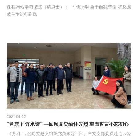
课程网站学习链接（请点击）： 中船e学 勇于自我革命 将反腐
败斗争进行到底
2021
04-02
“党旗下 许承诺” —回顾党史缅怀先烈 重温誓言不忘初心
4月2日，公司党总支组织党员领导干部、各党支部委员赴连云港