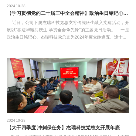
2024
10-28
【学习贯彻党的二十届三中全会精神】政治生日铭记心 学贯全会争先锋
近日，公司下属杰瑞科技党总支将传统庆生融入党建活动，开
展以“喜迎华诞共庆生 学贯全会争先锋”的主题党日活动。 一是
政治生日铭记心。杰瑞科技党总支为2024年度党龄逢五、逢十...
2024
10-28
【大干四季度 冲刺保任务】杰瑞科技党总支开展年底冲刺动员活动