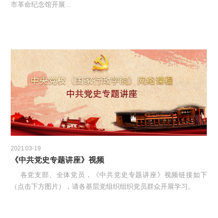
市革命纪念馆开展...
2021
03-19
《中共党史专题讲座》视频
各党支部、全体党员，《中共党史专题讲座》视频链接如下
（点击下方图片），请各基层党组织组织党员群众开展学习。