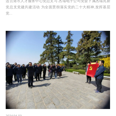
连云港市人才服务中心党总支与 杰瑞电子公司党委下属杰瑞兆新
党总支党建共建活动 为全面贯彻落实党的二十大精神,发挥基层
党...
2024
04-03