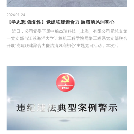
2024
01-24
【学思想 强党性】党建联建聚合力 廉洁清风润初心
近日，公司党委下属中船杰瑞科技（上海）有限公司党总支第
一党支部与江苏海洋大学计算机工程学院网络工程系党支部联合
开展“党建联建聚合力廉洁清风润初心”主题党日活动，本次活...