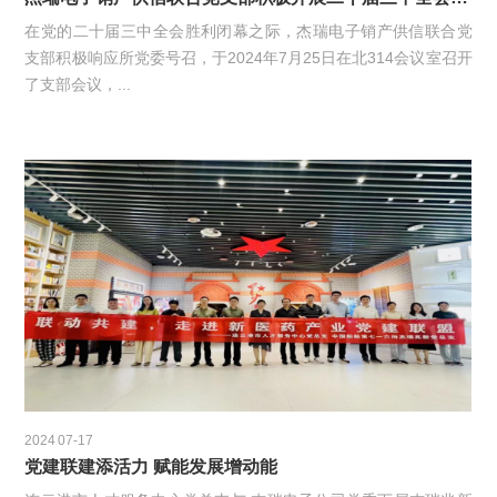
在党的二十届三中全会胜利闭幕之际，杰瑞电子销产供信联合党
支部积极响应所党委号召，于2024年7月25日在北314会议室召开
了支部会议，...
2024
07-17
党建联建添活力 赋能发展增动能