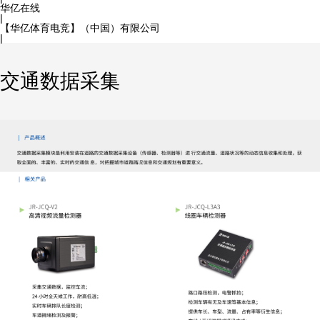
华亿在线
|
【华亿体育电竞】（中国）有限公司
|
交通数据采集