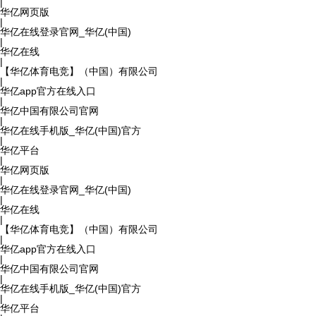
|
华亿网页版
|
华亿在线登录官网_华亿(中国)
|
华亿在线
|
【华亿体育电竞】（中国）有限公司
|
华亿app官方在线入口
|
华亿中国有限公司官网
|
华亿在线手机版_华亿(中国)官方
|
华亿平台
|
华亿网页版
|
华亿在线登录官网_华亿(中国)
|
华亿在线
|
【华亿体育电竞】（中国）有限公司
|
华亿app官方在线入口
|
华亿中国有限公司官网
|
华亿在线手机版_华亿(中国)官方
|
华亿平台