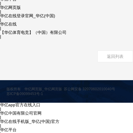
|
华亿网页版
|
华亿在线登录官网_华亿(中国)
|
华亿在线
|
【华亿体育电竞】（中国）有限公司
|
返回列表
版权所有 华亿网页版_华亿网页版 苏公网安备 32070602010040号
苏ICP备09099453号-1
华亿app官方在线入口
|
华亿中国有限公司官网
|
华亿在线手机版_华亿(中国)官方
|
华亿平台