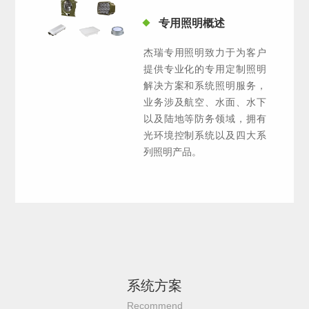
专用照明概述
杰瑞专用照明致力于为客户
提供专业化的专用定制照明
解决方案和系统照明服务，
业务涉及航空、水面、水下
以及陆地等防务领域，拥有
光环境控制系统以及四大系
列照明产品。
系统方案
Recommend