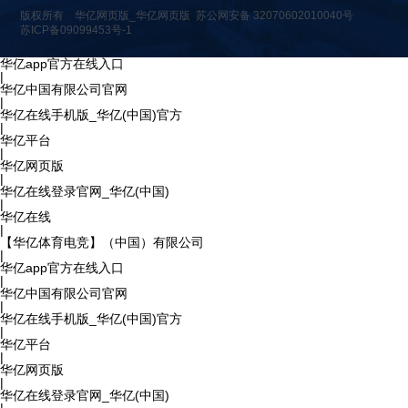
版权所有 华亿网页版_华亿网页版 苏公网安备 32070602010040号
苏ICP备09099453号-1
华亿app官方在线入口
|
华亿中国有限公司官网
|
华亿在线手机版_华亿(中国)官方
|
华亿平台
|
华亿网页版
|
华亿在线登录官网_华亿(中国)
|
华亿在线
|
【华亿体育电竞】（中国）有限公司
|
华亿app官方在线入口
|
华亿中国有限公司官网
|
华亿在线手机版_华亿(中国)官方
|
华亿平台
|
华亿网页版
|
华亿在线登录官网_华亿(中国)
|