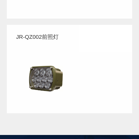
JR-QZ002前照灯