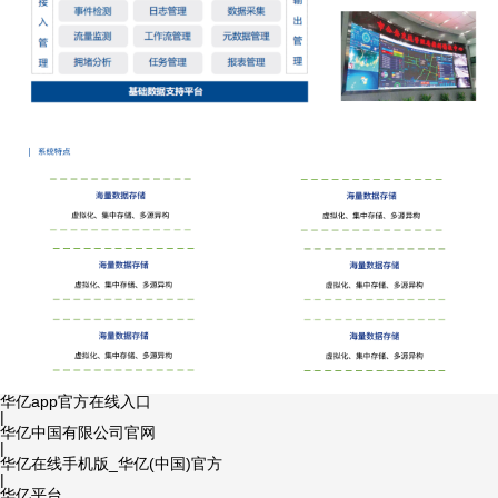
华亿app官方在线入口
|
华亿中国有限公司官网
|
华亿在线手机版_华亿(中国)官方
|
华亿平台