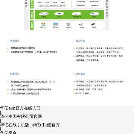
华亿app官方在线入口
|
华亿中国有限公司官网
|
华亿在线手机版_华亿(中国)官方
|
华亿平台