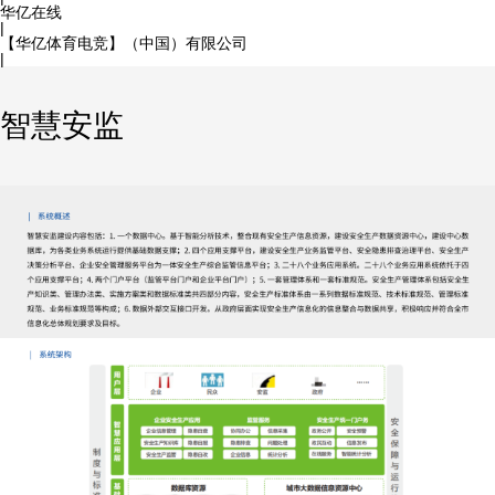
华亿在线
|
【华亿体育电竞】（中国）有限公司
|
智慧安监