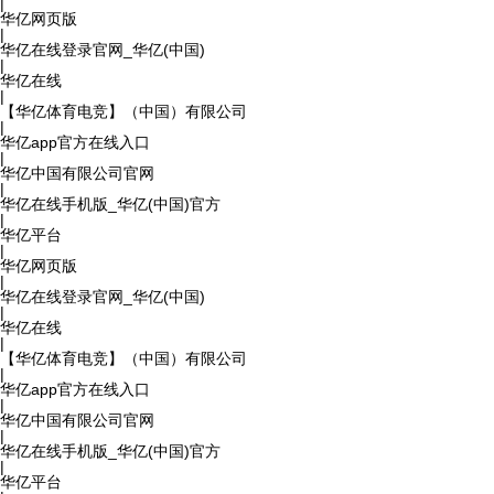
|
华亿网页版
|
华亿在线登录官网_华亿(中国)
|
华亿在线
|
【华亿体育电竞】（中国）有限公司
|
华亿app官方在线入口
|
华亿中国有限公司官网
|
华亿在线手机版_华亿(中国)官方
|
华亿平台
|
华亿网页版
|
华亿在线登录官网_华亿(中国)
|
华亿在线
|
【华亿体育电竞】（中国）有限公司
|
华亿app官方在线入口
|
华亿中国有限公司官网
|
华亿在线手机版_华亿(中国)官方
|
华亿平台