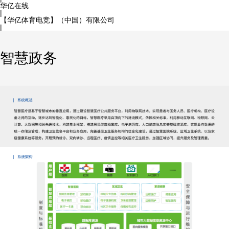
华亿在线
|
【华亿体育电竞】（中国）有限公司
|
智慧政务