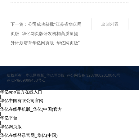
返回列表
下一篇：公司成功获批“江苏省华亿网
页版_华亿网页版研发机构高质量提
升计划培育华亿网页版_华亿网页版”
版权所有 华亿网页版_华亿网页版 苏公网安备 32070602010040号
苏ICP备09099453号-1
华亿app官方在线入口
|
华亿中国有限公司官网
|
华亿在线手机版_华亿(中国)官方
|
华亿平台
|
华亿网页版
|
华亿在线登录官网_华亿(中国)