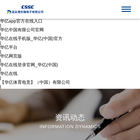
华亿app官方在线入口
|
华亿中国有限公司官网
|
华亿在线手机版_华亿(中国)官方
|
华亿平台
|
华亿网页版
|
华亿在线登录官网_华亿(中国)
|
华亿在线
|
【华亿体育电竞】（中国）有限公司
|
资讯动态
INFORMATION DYNAMICS