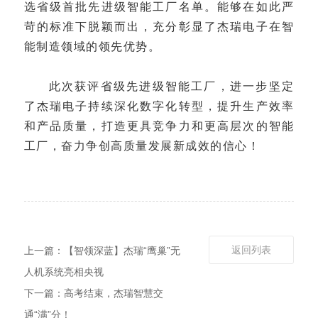
选省级首批先进级智能工厂名单。能够在如此严
苛的标准下脱颖而出，充分彰显了杰瑞电子在智
能制造领域的领先优势。
此次获评省级先进级智能工厂，进一步坚定
了杰瑞电子持续深化数字化转型，提升生产效率
和产品质量，打造更具竞争力和更高层次的智能
工厂，奋力争创高质量发展新成效的信心！
返回列表
上一篇：【智领深蓝】杰瑞“鹰巢”无
人机系统亮相央视
下一篇：高考结束，杰瑞智慧交
通“满”分！