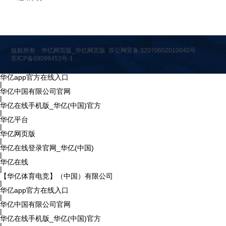
版权所有 华亿网页版_华亿网页版 苏公网安备 32070602010040号
苏ICP备09099453号-1
华亿app官方在线入口
|
华亿中国有限公司官网
|
华亿在线手机版_华亿(中国)官方
|
华亿平台
|
华亿网页版
|
华亿在线登录官网_华亿(中国)
|
华亿在线
|
【华亿体育电竞】（中国）有限公司
|
华亿app官方在线入口
|
华亿中国有限公司官网
|
华亿在线手机版_华亿(中国)官方
|