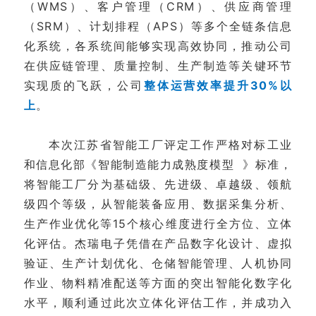
（WMS）、客户管理（CRM）、供应商管理
（SRM）、计划排程（APS）等多个全链条信息
化系统，各系统间能够实现高效协同，推动公司
在供应链管理、质量控制、生产制造等关键环节
实现质的飞跃，公司
整体运营效率提升30%以
上
。
本次江苏省智能工厂评定工作严格对标工业
和信息化部《
智能制造能力成熟度模型
》标准，
将智能工厂分为基础级、先进级、卓越级、领航
级四个等级，
从智能装备应用、数据采集分析、
生产作业优化等15个核心维度进行全方位、立体
化评估。杰瑞电子凭借在产品数字化设计、虚拟
验证、生产计划优化、仓储智能管理、人机协同
作业、物料精准配送等方面的突出智能化数字化
水平，顺利通过此次立体化评估工作，并成功入