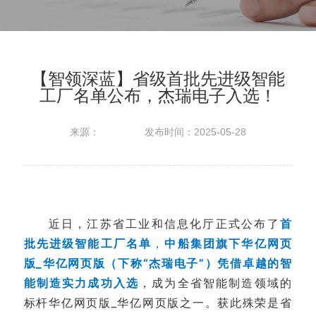
【智领深蓝】省级首批先进级智能
工厂名单公布，杰瑞电子入选！
来源：
发布时间：2025-05-28
近日，江苏省工业和信息化厅正式公布了
首
批先进级智能工厂名单
，
中船集团旗下华亿网页
版_华亿网页版（下称“杰瑞电子”）凭借卓越的智
能制造实力成功入选
，成为全省智能制造领域的
标杆华亿网页版_华亿网页版之一。获此殊荣是省