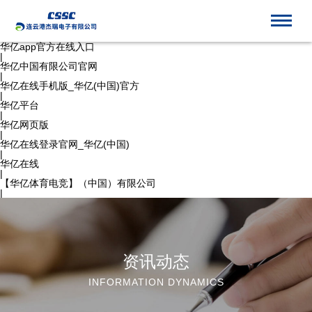
华亿app官方在线入口
|
华亿中国有限公司官网
|
华亿在线手机版_华亿(中国)官方
|
华亿平台
|
华亿网页版
|
华亿在线登录官网_华亿(中国)
|
华亿在线
|
【华亿体育电竞】（中国）有限公司
|
资讯动态
INFORMATION DYNAMICS